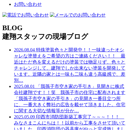
お問い合わせ
BLOG
建翔スタッフの現場ブログ
2026.08.04
特殊塗装色々と開発中！！一味違ったオシ
ャレな塗替えをご希望の方はご連絡ください！！ 最
近はただ色を変えるだけの塗装では物足りず、色々と
チャレンジして、建翔でしか出来ない塗装を開発して
います。近隣の家とは一味も二味も違う高級感で、差
別
…
2025.08.01
「我孫子市空き家の手引き」見開きに株式
会社建翔です！！笑 我孫子市の住宅に配布されます
「我孫子市空き家の手引き」の見開き一番目立つ所
に、一番大きく弊社の広告を載せて頂きました。住宅
に関する大切な情報等が分か
…
2025.05.09
印西市消防団新築工事完了～～～！！！
みなさまこんにちは！！以前から工事をさせて頂いて
いました、印西消防団の器具庫がやっと完成致しまし