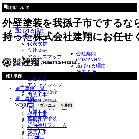
建翔について
外壁塗装を我孫子市でするな
選ばれる理由
持った株式会社建翔にお任せ
会社案内
代表挨拶
会社概要
会社案内
アクセスマップ
COMPANY
スタッフ紹介
選ばれる理由
代表挨拶
施工事例
会社概要
アクセスマップ
施工事例一覧
スタッフ紹介
内装工事
施工事例
屋根外壁塗装
WORKS
サブメニューを展開
その他リフォーム
内装工事
公共工事
屋根外壁塗装
100万～
その他リフォーム
150万～
公共工事
200万～
100万～