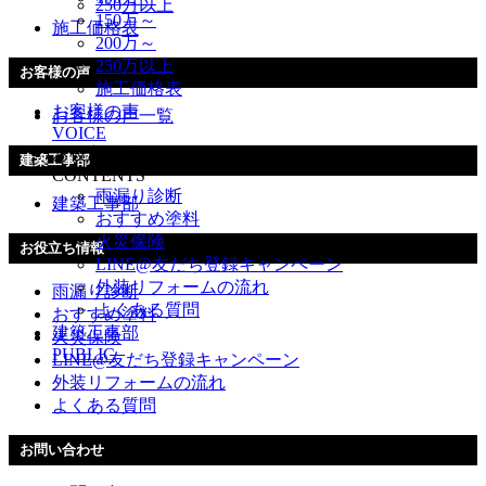
250万以上
150万～
施工価格表
200万～
250万以上
お客様の声
施工価格表
お客様の声
お客様の声一覧
VOICE
お役立ち情報
建築工事部
CONTENTS
雨漏り診断
建築工事部
おすすめ塗料
火災保険
お役立ち情報
LINE@友だち登録キャンペーン
外装リフォームの流れ
雨漏り診断
よくある質問
おすすめ塗料
建築工事部
火災保険
PUBLIC
LINE@友だち登録キャンペーン
外装リフォームの流れ
よくある質問
お問い合わせ