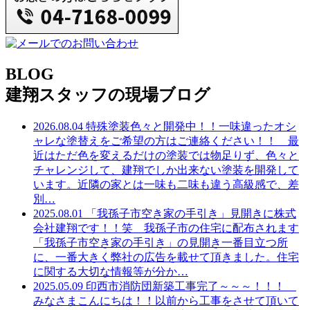
BLOG
建翔スタッフの現場ブログ
2026.08.04
特殊塗装色々と開発中！！一味違ったオシ
ャレな塗替えをご希望の方はご連絡ください！！ 最
近はただ色を変えるだけの塗装では物足りず、色々と
チャレンジして、建翔でしか出来ない塗装を開発して
います。近隣の家とは一味も二味も違う高級感で、差
別
…
2025.08.01
「我孫子市空き家の手引き」見開きに株式
会社建翔です！！笑 我孫子市の住宅に配布されます
「我孫子市空き家の手引き」の見開き一番目立つ所
に、一番大きく弊社の広告を載せて頂きました。住宅
に関する大切な情報等が分か
…
2025.05.09
印西市消防団新築工事完了～～～！！！
みなさまこんにちは！！以前から工事をさせて頂いて