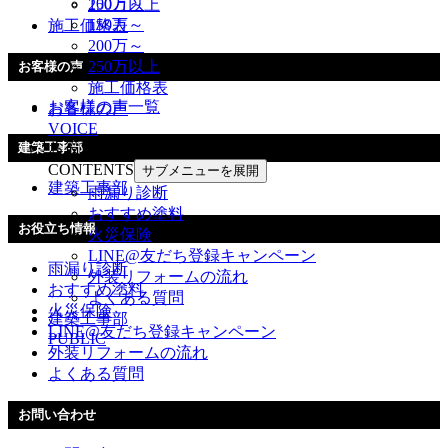
100万～
250万以上
150万～
施工価格表
200万～
250万以上
お客様の声
施工価格表
お客様の声一覧
お客様の声
VOICE
お役立ち情報
建築工事部
CONTENTS
サブメニューを展開
建築工事部
雨漏り診断
おすすめ塗料
お役立ち情報
火災保険
LINE@友だち登録キャンペーン
雨漏り診断
外装リフォームの流れ
おすすめ塗料
よくある質問
火災保険
建築工事部
LINE@友だち登録キャンペーン
PUBLIC
外装リフォームの流れ
よくある質問
お問い合わせ