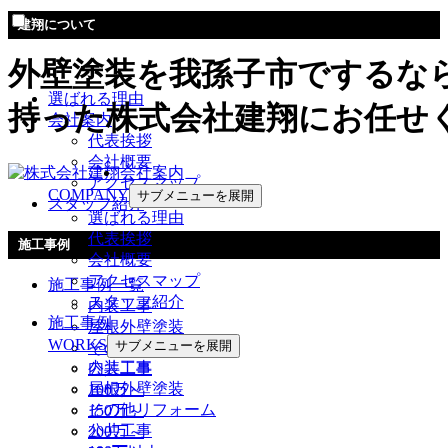
建翔について
外壁塗装を我孫子市でするな
選ばれる理由
持った株式会社建翔にお任せ
会社案内
代表挨拶
会社概要
会社案内
アクセスマップ
COMPANY
サブメニューを展開
スタッフ紹介
選ばれる理由
代表挨拶
施工事例
会社概要
アクセスマップ
施工事例一覧
スタッフ紹介
内装工事
施工事例
屋根外壁塗装
WORKS
サブメニューを展開
その他リフォーム
内装工事
公共工事
屋根外壁塗装
100万～
その他リフォーム
150万～
公共工事
200万～