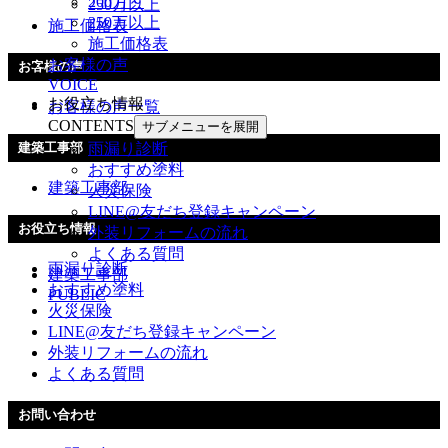
200万～
250万以上
250万以上
施工価格表
施工価格表
お客様の声
お客様の声
VOICE
お役立ち情報
お客様の声一覧
CONTENTS
サブメニューを展開
雨漏り診断
建築工事部
おすすめ塗料
建築工事部
火災保険
LINE@友だち登録キャンペーン
お役立ち情報
外装リフォームの流れ
よくある質問
雨漏り診断
建築工事部
おすすめ塗料
PUBLIC
火災保険
LINE@友だち登録キャンペーン
外装リフォームの流れ
よくある質問
お問い合わせ