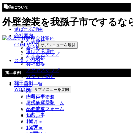
建翔について
外壁塗装を我孫子市でするな
選ばれる理由
会社案内
会社案内
代表挨拶
COMPANY
サブメニューを展開
会社概要
選ばれる理由
アクセスマップ
代表挨拶
スタッフ紹介
会社概要
アクセスマップ
施工事例
スタッフ紹介
施工事例
施工事例一覧
WORKS
サブメニューを展開
内装工事
内装工事
屋根外壁塗装
屋根外壁塗装
その他リフォーム
その他リフォーム
公共工事
公共工事
100万～
100万～
150万～
150万～
200万～