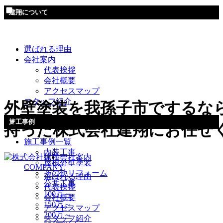
建翔について
選ばれる理由
会社案内
代表挨拶
会社概要
アクセスマップ
スタッフ紹介
外壁塗装を我孫子市でするな
施工事例
持った株式会社建翔にお任せ
施工事例一覧
内装工事
会社案内
屋根外壁塗装
COMPANY
その他リフォーム
選ばれる理由
公共工事
代表挨拶
100万～
会社概要
150万～
アクセスマップ
200万～
スタッフ紹介