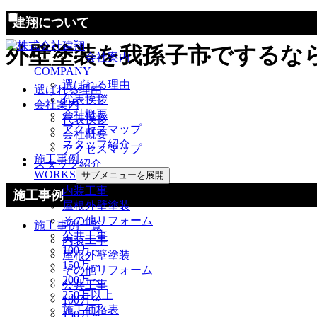
建翔について
外壁塗装を我孫子市でするな
会社案内
COMPANY
選ばれる理由
選ばれる理由
代表挨拶
会社案内
会社概要
代表挨拶
アクセスマップ
会社概要
スタッフ紹介
アクセスマップ
施工事例
スタッフ紹介
WORKS
サブメニューを展開
内装工事
施工事例
屋根外壁塗装
その他リフォーム
施工事例一覧
公共工事
内装工事
100万～
屋根外壁塗装
150万～
その他リフォーム
200万～
公共工事
250万以上
100万～
施工価格表
150万～