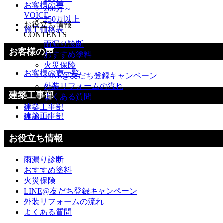
お客様の声
200万～
VOICE
250万以上
お役立ち情報
施工価格表
CONTENTS
雨漏り診断
お客様の声
おすすめ塗料
火災保険
お客様の声一覧
LINE@友だち登録キャンペーン
外装リフォームの流れ
建築工事部
よくある質問
建築工事部
建築工事部
PUBLIC
お役立ち情報
雨漏り診断
おすすめ塗料
火災保険
LINE@友だち登録キャンペーン
外装リフォームの流れ
よくある質問